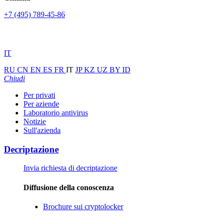
+7 (495) 789-45-86
IT
RU
CN
EN
ES
FR
IT
JP
KZ
UZ
BY
ID
Chiudi
Per privati
Per aziende
Laboratorio antivirus
Notizie
Sull'azienda
Decriptazione
Invia richiesta di decriptazione
Diffusione della conoscenza
Brochure sui cryptolocker