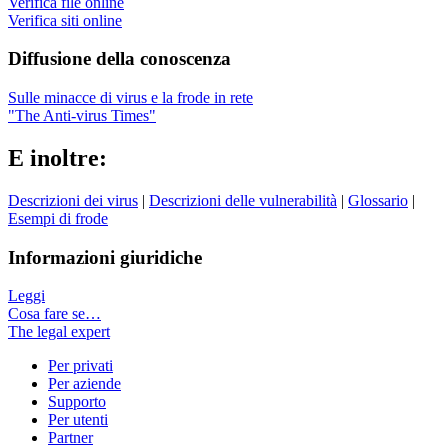
Verifica file online
Verifica siti online
Diffusione della conoscenza
Sulle minacce di virus e la frode in rete
"The Anti-virus Times"
E inoltre:
Descrizioni dei virus
|
Descrizioni delle vulnerabilità
|
Glossario
|
Esempi di frode
Informazioni giuridiche
Leggi
Cosa fare se…
The legal expert
Per privati
Per aziende
Supporto
Per utenti
Partner