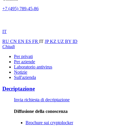
+7 (495) 789-45-86
IT
RU
CN
EN
ES
FR
IT
JP
KZ
UZ
BY
ID
Chiudi
Per privati
Per aziende
Laboratorio antivirus
Notizie
Sull'azienda
Decriptazione
Invia richiesta di decriptazione
Diffusione della conoscenza
Brochure sui cryptolocker