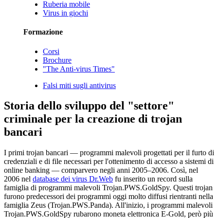
Ruberia mobile
Virus in giochi
Formazione
Corsi
Brochure
"The Anti-virus Times"
Falsi miti sugli antivirus
Storia dello sviluppo del "settore"
criminale per la creazione di trojan
bancari
I primi trojan bancari — programmi malevoli progettati per il furto di
credenziali e di file necessari per l'ottenimento di accesso a sistemi di
online banking — comparvero negli anni 2005–2006. Così, nel
2006 nel
database dei virus Dr.Web
fu inserito un record sulla
famiglia di programmi malevoli Trojan.PWS.GoldSpy. Questi trojan
furono predecessori dei programmi oggi molto diffusi rientranti nella
famiglia Zeus (Trojan.PWS.Panda). All'inizio, i programmi malevoli
Trojan.PWS.GoldSpy rubarono moneta elettronica E-Gold, però più