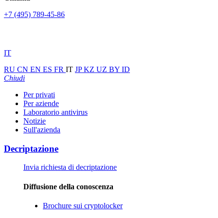
+7 (495) 789-45-86
IT
RU
CN
EN
ES
FR
IT
JP
KZ
UZ
BY
ID
Chiudi
Per privati
Per aziende
Laboratorio antivirus
Notizie
Sull'azienda
Decriptazione
Invia richiesta di decriptazione
Diffusione della conoscenza
Brochure sui cryptolocker