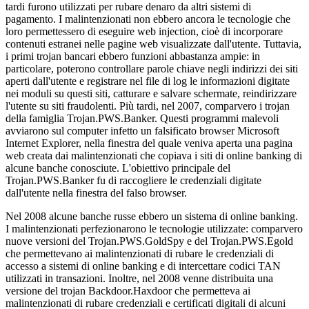
tardi furono utilizzati per rubare denaro da altri sistemi di
pagamento. I malintenzionati non ebbero ancora le tecnologie che
loro permettessero di eseguire web injection, cioè di incorporare
contenuti estranei nelle pagine web visualizzate dall'utente. Tuttavia,
i primi trojan bancari ebbero funzioni abbastanza ampie: in
particolare, poterono controllare parole chiave negli indirizzi dei siti
aperti dall'utente e registrare nel file di log le informazioni digitate
nei moduli su questi siti, catturare e salvare schermate, reindirizzare
l'utente su siti fraudolenti. Più tardi, nel 2007, comparvero i trojan
della famiglia Trojan.PWS.Banker. Questi programmi malevoli
avviarono sul computer infetto un falsificato browser Microsoft
Internet Explorer, nella finestra del quale veniva aperta una pagina
web creata dai malintenzionati che copiava i siti di online banking di
alcune banche conosciute. L'obiettivo principale del
Trojan.PWS.Banker fu di raccogliere le credenziali digitate
dall'utente nella finestra del falso browser.
Nel 2008 alcune banche russe ebbero un sistema di online banking.
I malintenzionati perfezionarono le tecnologie utilizzate: comparvero
nuove versioni del Trojan.PWS.GoldSpy e del Trojan.PWS.Egold
che permettevano ai malintenzionati di rubare le credenziali di
accesso a sistemi di online banking e di intercettare codici TAN
utilizzati in transazioni. Inoltre, nel 2008 venne distribuita una
versione del trojan Backdoor.Haxdoor che permetteva ai
malintenzionati di rubare credenziali e certificati digitali di alcuni