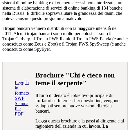
sistemi di online banking e di ottenere accessi non autorizzati a un
sistema di elaborazione di servizi di online banking di 134 banche
nella Russia. È difficile sopravvalutare la grandezza dei danni che
poteva causare questo programma malevolo.
I trojan bancari vennero distribuiti con la maggiore intensità nel
2011. Alcuni trojan bancari sono molto pericolosi — sono il
Trojan.Carberp
, il
Trojan.PWS.Ibank
, il
Trojan.PWS.Panda
(è anche
conosciuto come Zeus e Zbot) e il
Trojan.PWS.SpySweep
(è anche
conosciuto come SpyEye).
Brochure "Chi è cieco non
teme il serpente"
Leggila
in
formato
Il furto di denaro è l'obiettivo principale di
SWF
truffatori su Internet. Per questo fine, vengono
Stampa
sviluppati sempre nuove versioni di trojan
file
bancari.
PDF
Legga questa brochure e la passi al dirigente e al
ragioniere dell'azienda in cui lavora.
La