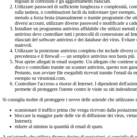
regolari le correzioni e gli aggiornamenti rilasciati.
Utilizzare
password di sufficiente lunghezza e complessità, compo
sulla tastiera, o combinazioni facili da indovinare (per esempio
metodo a forza bruta (manualmente o tramite programmi che utiliz
diversi account, utilizzare diverse password e modificarle a cad
Installare un programma antivirus affidabile
che utilizzi metodi 
antivirus deve controllare tutti i protocolli di connessione ad Int
rilasciati del software antivirus e dei database dei virus. Evitar
malevoli.
Utilizzare la protezione antivirus completa
che include diversi co
precedenza e il firewall — un semplice antivirus non basta più.
Non aprire allegati
in email sospette. Un allegato che contiene 
disco e controllato tramite un scanner antivirus, questo non gara
Pertanto, non avviare file eseguibili ricevuti tramite l'email da 
esempio su virustotal.com.
Controllare l'accesso a risorse di Internet
. I dipendenti dell'azie
permette di proteggere l'utente contro le visite su siti indeside
Si consiglia inoltre di proteggere i server delle aziende che utilizzano 
scansionare il traffico prima che venga ricevuto dalla postazione
bloccare la maggior parte delle vie di diffusione dei virus, vietan
Internet);
ridurre al minimo la quantità di email di spam.
A un'azienda che utilizza diverse decine di postazioni, si consiglia di u