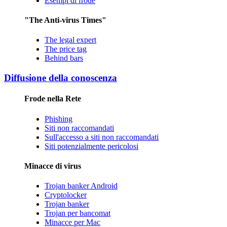
Esempi di frode
"The Anti-virus Times"
The legal expert
The price tag
Behind bars
Diffusione della conoscenza
Frode nella Rete
Phishing
Siti non raccomandati
Sull'accesso a siti non raccomandati
Siti potenzialmente pericolosi
Minacce di virus
Trojan banker Android
Cryptolocker
Trojan banker
Trojan per bancomat
Minacce per Mac