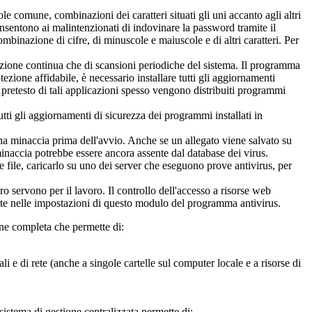
 comune, combinazioni dei caratteri situati gli uni accanto agli altri
onsentono ai malintenzionati di indovinare la password tramite il
inazione di cifre, di minuscole e maiuscole e di altri caratteri. Per
otezione continua che di scansioni periodiche del sistema. Il programma
otezione affidabile, è necessario installare tutti gli aggiornamenti
il pretesto di tali applicazioni spesso vengono distribuiti programmi
utti gli aggiornamenti di sicurezza dei programmi installati in
na minaccia prima dell'avvio. Anche se un allegato viene salvato su
 minaccia potrebbe essere ancora assente dal database dei virus.
le file, caricarlo su uno dei server che eseguono prove antivirus, per
oro servono per il lavoro. Il controllo dell'accesso a risorse web
gurate nelle impostazioni di questo modulo del programma antivirus.
one completa
che permette di:
ali e di rete (anche a singole cartelle sul computer locale e a risorse di
l sistema di gestione centralizzata permette di: