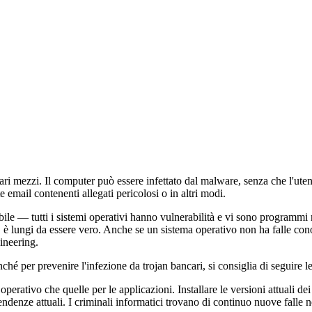
 vari mezzi. Il computer può essere infettato dal malware, senza che l'u
mail contenenti allegati pericolosi o in altri modi.
le — tutti i sistemi operativi hanno vulnerabilità e vi sono programmi 
i, è lungi da essere vero. Anche se un sistema operativo non ha falle co
gineering.
ché per prevenire l'infezione da trojan bancari, si consiglia di seguire l
 operativo che quelle per le applicazioni. Installare le versioni attuali 
tendenze attuali. I criminali informatici trovano di continuo nuove falle n