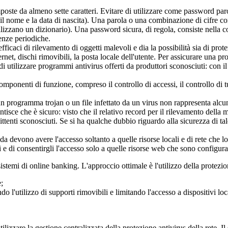
ste da almeno sette caratteri. Evitare di utilizzare come password parole
, il nome e la data di nascita). Una parola o una combinazione di cifre c
zano un dizionario). Una password sicura, di regola, consiste nella comb
enze periodiche.
efficaci di rilevamento di oggetti malevoli e dia la possibilità sia di pr
ernet, dischi rimovibili, la posta locale dell'utente. Per assicurare una pr
e di utilizzare programmi antivirus offerti da produttori sconosciuti: con 
mponenti di funzione, compreso il controllo di accessi, il controllo di t
un programma trojan o un file infettato da un virus non rappresenta alcu
ntisce che è sicuro: visto che il relativo record per il rilevamento della
mittenti sconosciuti. Se si ha qualche dubbio riguardo alla sicurezza di ta
nda devono avere l'accesso soltanto a quelle risorse locali e di rete che l
rati e di consentirgli l'accesso solo a quelle risorse web che sono confi
sistemi di online banking. L'approccio ottimale è l'utilizzo della
protezi
;
do l'utilizzo di supporti rimovibili e limitando l'accesso a dispositivi loc
tilizzare la
gestione centralizzata della protezione antivirus della rete
. I