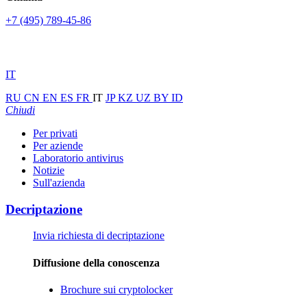
+7 (495) 789-45-86
IT
RU
CN
EN
ES
FR
IT
JP
KZ
UZ
BY
ID
Chiudi
Per privati
Per aziende
Laboratorio antivirus
Notizie
Sull'azienda
Decriptazione
Invia richiesta di decriptazione
Diffusione della conoscenza
Brochure sui cryptolocker