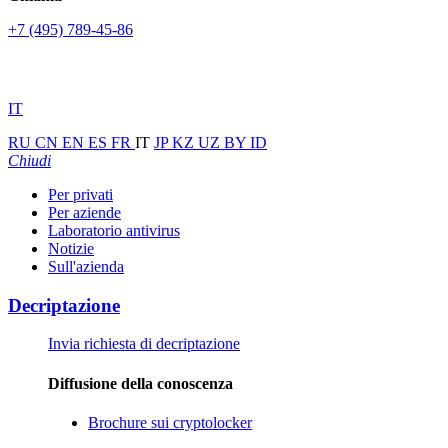
+7 (495) 789-45-86
IT
RU
CN
EN
ES
FR
IT
JP
KZ
UZ
BY
ID
Chiudi
Per privati
Per aziende
Laboratorio antivirus
Notizie
Sull'azienda
Decriptazione
Invia richiesta di decriptazione
Diffusione della conoscenza
Brochure sui cryptolocker